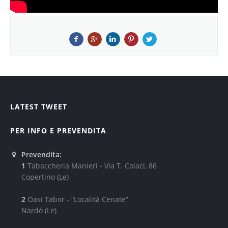
LATEST TWEET
PER INFO E PREVENDITA
Prevendita:
1
Tabaccheria Manieri - Via T. Colaci, 86
Copertino (Le)
2
Oasi Tabor - “Località Cenate”
Nardò (Le)