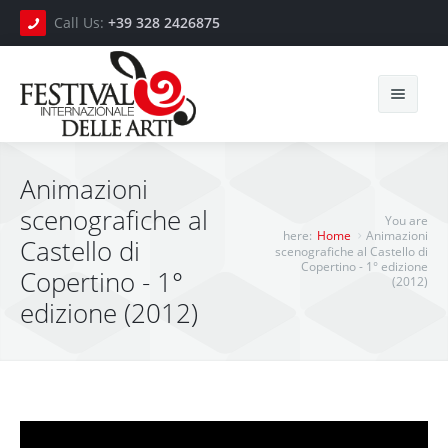
Call Us:
+39 328 2426875
Cerca
Animazioni
scenografiche al
You are
here:
Home
Animazioni
Home
Castello di
scenografiche al Castello di
Copertino - 1° edizione
Copertino - 1°
(2012)
Press
edizione (2012)
Video
Photo Gallery
Gli Artisti